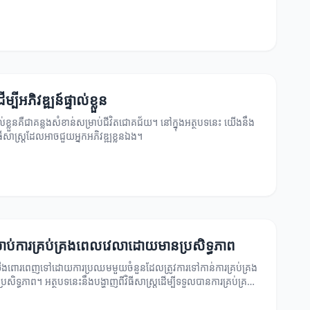
ើម្បីអភិវឌ្ឍន៍ផ្ទាល់ខ្លួន
ទាល់ខ្លួនគឺជាគន្លងសំខាន់សម្រាប់ជីវិតជោគជ័យ។ នៅក្នុងអត្ថបទនេះ យើងនឹង
ធីសាស្ត្រដែលអាចជួយអ្នកអភិវឌ្ឍខ្លួនឯង។
ម្រាប់ការគ្រប់គ្រងពេលវេលាដោយមានប្រសិទ្ធភាព
បស់យើងពោរពេញទៅដោយការប្រឈមមួយចំនួនដែលត្រូវការទៅកាន់ការគ្រប់គ្រង
ទ្ធភាព។ អត្ថបទនេះនឹងបង្ហាញពីវិធីសាស្ត្រដើម្បីទទួលបានការគ្រប់គ្រង
ែប្រសើរ។