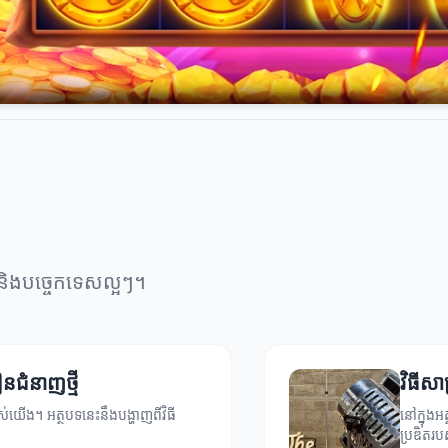
៍និងបច្ចេកទេសល្អៗ។
ៀនជំនាញថ្មី
វិធីសាស
របស់យើង។ អត្ថបទនេះនឹងបង្ហាញពីវិធី
នៅក្នុងអត
ប្រឌិតរប