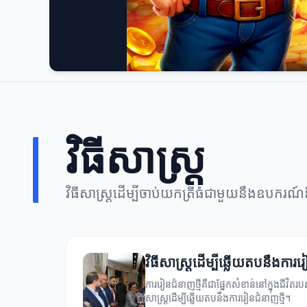
វិធីសាស្ត្រ
វិធីសាស្ត្រដើម្បីចាប់យកត្រីធំជាមួយនឹងឧបករណ
វិធីសាស្ត្រដើម្បីឆ្លើយតបនឹងការរ
ការរៀនជំនាញថ្មីគឺជាផ្នែកសំខាន់នៅក្នុងជីវិត
សាស្ត្រដើម្បីឆ្លើយតបនឹងការរៀនជំនាញថ្មី។