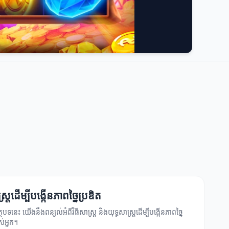
្ត្រដើម្បីបង្កើនភាពច្នៃប្រឌិត
្ថបទនេះ យើងនឹងពន្យល់អំពីវិធីសាស្ត្រ និងយុទ្ធសាស្ត្រដើម្បីបង្កើនភាពច្នៃ
ស់អ្នក។