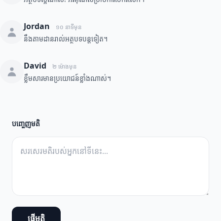
Jordan
១០ នាទីមុន
នឹងតាមដានរាល់អត្ថបទបន្តទៀត។
David
២ ម៉ោងមុន
ខ្លឹមសារមានប្រយោជន៍ខ្លាំងណាស់។
បញ្ចេញមតិ
ផ្ញើមតិ