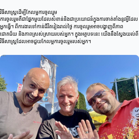
វិធីសាស្ត្រដើម្បីកែលម្អការចូលរួម
ការចូលរួមគឺជាផ្នែកមួយដែលសំខាន់និងជាប្រយោជន៍ក្នុងការចាត់តាំងនូវអ្វីដែល
អ្នកធ្វើ។ ពីការងារទៅកាន់ជីវិតរៀងរាល់ថ្ងៃ ការចូលរួមអាចបង្ហាញពីភាព
ជោគជ័យ និងភាពស្រស់ស្រាយរបស់អ្នក។ ក្នុងអត្ថបទនេះ យើងនឹងស្វែងយល់ពី
វិធីសាស្ត្រដែលអាចជួយកែលម្អការចូលរួមរបស់អ្នក។