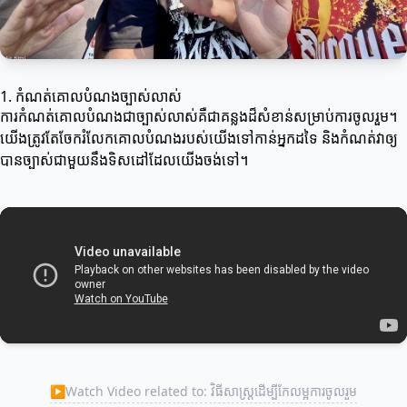
1. កំណត់គោលបំណងច្បាស់លាស់
ការកំណត់គោលបំណងជាច្បាស់លាស់គឺជាគន្លងដ៏សំខាន់សម្រាប់ការចូលរួម។
យើងត្រូវតែចែករំលែកគោលបំណងរបស់យើងទៅកាន់អ្នកដទៃ និងកំណត់វាឲ្យ
បានច្បាស់ជាមួយនឹងទិសដៅដែលយើងចង់ទៅ។
▶
Watch Video related to: វិធីសាស្ត្រដើម្បីកែលម្អការចូលរួម