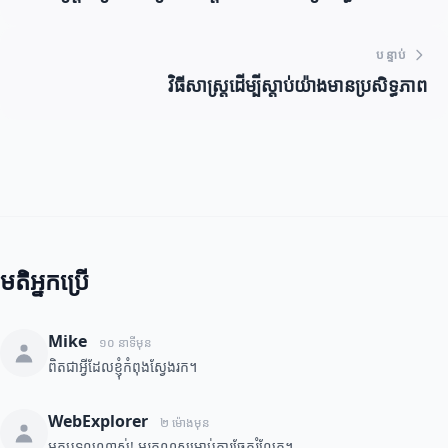
បន្ទាប់
វិធីសាស្ត្រដើម្បីស្តាប់យ៉ាងមានប្រសិទ្ធភាព
មតិអ្នកប្រើ
Mike
១០ នាទីមុន
ពិតជាអ្វីដែលខ្ញុំកំពុងស្វែងរក។
WebExplorer
២ ម៉ោងមុន
អត្ថបទល្អណាស់! អរគុណសម្រាប់ការចែករំលែក។