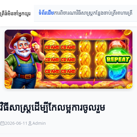
ត្រីធំមិនចាំអ្នកយូរ
ទំព័រដើម
ការពិចារណា
វិធីសាស្ត្រ
កន្លែងចាប់ត្រី
អាហារត្រី
វិធីសាស្ត្រដើម្បីកែលម្អការចូលរួម
2026-06-11
Admin