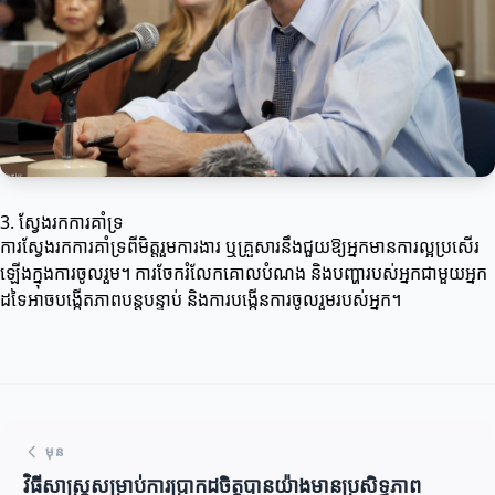
3. ស្វែងរកការគាំទ្រ
ការស្វែងរកការគាំទ្រពីមិត្តរួមការងារ ឬគ្រួសារនឹងជួយឱ្យអ្នកមានការល្អប្រសើរ
ឡើងក្នុងការចូលរួម។ ការចែករំលែកគោលបំណង និងបញ្ហារបស់អ្នកជាមួយអ្នក
ដទៃអាចបង្កើតភាពបន្តបន្ទាប់ និងការបង្កើនការចូលរួមរបស់អ្នក។
មុន
វិធីសាស្ត្រសម្រាប់ការប្រាកដចិត្តបានយ៉ាងមានប្រសិទ្ធភាព