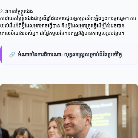
2. វាយតម្លៃខ្លួនឯង
ការវាយតម្លៃខ្លួនឯងជាប្រព័ន្ធដែលអាចជួយអ្នកប្រសើរឡើងក្នុងការចូលរួម។ ការ
យល់ដឹងអំពីអ្វីដែលអ្នកអាចធ្វើបាន និងអ្វីដែលអ្នកត្រូវធ្វើដើម្បីសំរេចបាន
គោលបំណងរបស់អ្នក ជាផ្នែកមួយនៃការតម្រូវឱ្យមានការចូលរួមបន្ថែម។
🔗
អំណាចនៃការពិចារណា: យុទ្ធសាស្រ្តសម្រាប់ជីវិតប្រចាំថ្ងៃ