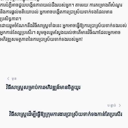
ការបំភ្លឺអាចជួយបង្កើនភាពយល់ដឹងរបស់អ្នក។ តាមរយៈការគម្រោងពីសំណួរ
និងការផ្តល់មតិយោបល់ អ្នកអាចបង្កើតការប្រាស្រ័យទាក់ទងដែលមាន
ប្រសិទ្ធភាព។
ដោយរួមចំណែកនឹងវិធីសាស្ត្រទាំងនេះ អ្នកអាចធ្វើឱ្យការប្រាស្រ័យទាក់ទងរបស់
អ្នកកាន់តែល្អប្រសើរ។ សូមចូលរួមស្វែងយល់ថាតើមានវិធីណាដែលអ្នកអាច
អភិវឌ្ឍសមត្ថភាពនៃការប្រាស្រ័យទាក់ទងរបស់អ្នក!
មុន
វិធីសាស្ត្រសម្រាប់ការអភិវឌ្ឍន៍មានចិត្តយូរ
បន្ទាប់
វិធីសាស្ត្រដើម្បីធ្វើឱ្យក្រុមការងារប្រាស្រ័យទាក់ទងកាន់តែប្រសើរ