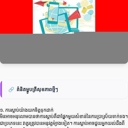
🔗
គំនិតម្ហូបត្រីសុខភាពថ្មីៗ
១. ការស្ដាប់យ៉ាងយកចិត្តទុកដាក់
មិនអាចអនុលោមបានថាការស្ដាប់គឺជាផ្នែកមួយសំខាន់នៃការប្រាស្រ័យទាក់ទង។
ជាប្រភេទនេះ វាគួរត្រូវបានអនុវត្តម៉្យាងទៀត។ ការស្ដាប់អាចជួយអ្នកយល់ដឹងពី