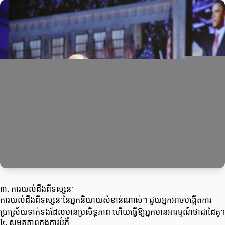
៣. ការយល់ដឹងពីទស្សនៈ
ការយល់ដឹងពីទស្សនៈនៃអ្នកនិយាយសំខាន់ណាស់។ ជួយអ្នកអាចបង្កើតការ
ប្រាស្រ័យទាក់ទងដែលមានប្រសិទ្ធភាព ហើយធ្វើឱ្យអ្នកមានអារម្មណ៍ថាជាដៃគូ។
៤. សមត្ថភាពក្នុងការបំភ្លឺ