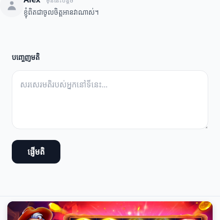
មុននេះបន្តិច
ខ្ញុំពិតជាចូលចិត្តអានវាណាស់។
បញ្ចេញមតិ
ផ្ញើមតិ