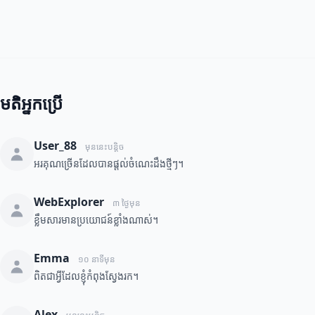
មតិអ្នកប្រើ
User_88
មុននេះបន្តិច
អរគុណច្រើនដែលបានផ្តល់ចំណេះដឹងថ្មីៗ។
WebExplorer
៣ ថ្ងៃមុន
ខ្លឹមសារមានប្រយោជន៍ខ្លាំងណាស់។
Emma
១០ នាទីមុន
ពិតជាអ្វីដែលខ្ញុំកំពុងស្វែងរក។
Alex