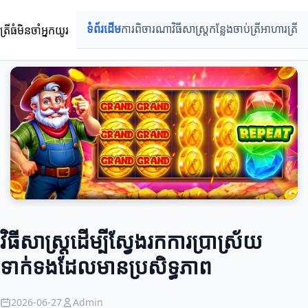
ត្រីធំមិនចាំអ្នកយូរ
ទំព័រដើម
ការពិចារណា
វិធីសាស្ត្រ
កន្លែងចាប់ត្រី
អាហារត្រី
វិធីសាស្ត្រដើម្បីស្វែងរកការប្រាស្រ័យ
ទាក់ទងដែលមានប្រសិទ្ធភាព
2026-06-27
Admin