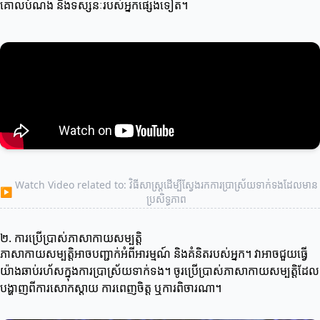
គោលបំណង និងទស្សនៈរបស់អ្នកផ្សេងទៀត។
Watch Video related to: វិធីសាស្ត្រដើម្បីស្វែងរកការប្រាស្រ័យទាក់ទងដែលមាន
▶
ប្រសិទ្ធភាព
២. ការប្រើប្រាស់ភាសាកាយសម្បត្តិ
ភាសាកាយសម្បត្តិអាចបញ្ជាក់អំពីអារម្មណ៍ និងគំនិតរបស់អ្នក។ វាអាចជួយធ្វើ
យ៉ាងឆាប់រហ័សក្នុងការប្រាស្រ័យទាក់ទង។ ចូរ​ប្រើប្រាស់ភាសាកាយសម្បត្តិដែល
បង្ហាញពីការសោកស្តាយ ការពេញចិត្ត ឬការពិចារណា។