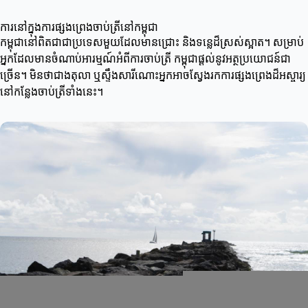
ការនៅក្នុងការផ្សងព្រេងចាប់ត្រីនៅកម្ពុជា
កម្ពុជានៅពិតជា​ជាប្រទេសមួយដែលមានជ្រោះ និងទន្លេដ៏ស្រស់ស្អាត។ សម្រាប់
អ្នកដែលមានចំណាប់អារម្មណ៍អំពីការចាប់ត្រី កម្ពុជា​ផ្តល់នូវអត្ថប្រយោជន៍ជា
ច្រើន។ មិនថាជាងតុលា ឬស្ទឹងសារីណោះអ្នកអាចស្វែងរកការផ្សងព្រេងដ៏អស្ចារ្យ
នៅកន្លែងចាប់ត្រីទាំងនេះ។