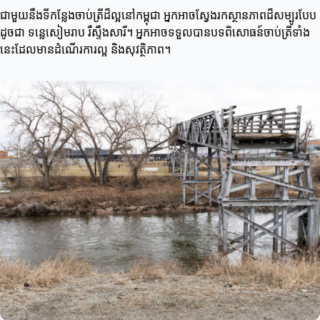
ជាមួយនឹងទីកន្លែងចាប់ត្រីដ៏ល្អនៅកម្ពុជា អ្នកអាចស្វែងរកស្ថានភាពដ៏សម្បូរបែប
ដូចជា ទន្លេសៀមរាប រឺស្ទឹងសារី។ អ្នកអាចទទួលបានបទពិសោធន៍ចាប់ត្រីទាំង
នេះដែលមានដំណើរការល្អ និងសុវត្ថិភាព។