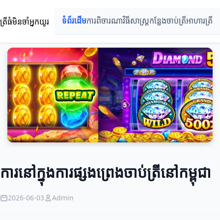
ត្រីធំមិនចាំអ្នកយូរ
ទំព័រដើម
ការពិចារណា
វិធីសាស្ត្រ
កន្លែងចាប់ត្រី
អាហារត្រី
ការនៅក្នុងការផ្សងព្រេងចាប់ត្រីនៅកម្ពុជា
2026-06-03
Admin