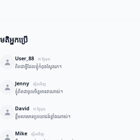
មតិអ្នកប្រើ
User_88
៣ ថ្ងៃមុន
ពិតជាអ្វីដែលខ្ញុំកំពុងស្វែងរក។
Jenny
ម្សិលមិញ
ខ្ញុំពិតជាចូលចិត្តអានវាណាស់។
David
៣ ថ្ងៃមុន
ខ្លឹមសារមានប្រយោជន៍ខ្លាំងណាស់។
Mike
ម្សិលមិញ