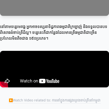
នៅតាមទន្លេមេគង្គ អ្នកអាចទស្សនាទិដ្ឋភាពធម្មជាតិក្រឡាញ់ និងទទួលបានបទ
ពិសោធន៍ចាប់ត្រីដ៏ល្អ។ ទន្លេនេះគឺជាកន្លែងដែលមានត្រីធម្មជាតិជាច្រើន
ប្រហែលមិនតិចជាង ១៥០ប្រភេទ។
▶
Watch Video related to: ការនៅក្នុងការផ្សងព្រេងចាប់ត្រីនៅកម្ពុជា