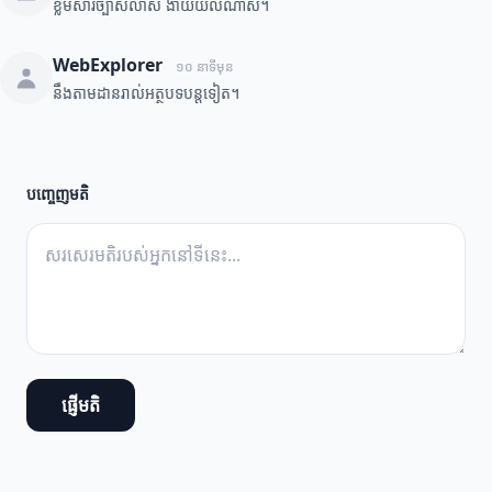
ខ្លឹមសារច្បាស់លាស់ ងាយយល់ណាស់។
WebExplorer
១០ នាទីមុន
នឹងតាមដានរាល់អត្ថបទបន្តទៀត។
បញ្ចេញមតិ
ផ្ញើមតិ