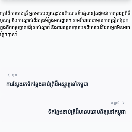
ក្រៅពីការចាប់ត្រី អ្នកអាចបញ្ចូលនូវបទពិសោធន៍ផ្សេងទៀតដូចជាការប្រារព្ធពិធី
បុណ្យ និងការស្គាល់ពីវប្បធម៌ក្នុងមូលដ្ឋាន។ សូមរីករាយជាមួយការជ្រៀតជ្រែក
ក្នុងពិភពផ្លូវថ្នាលដ៏ស្រស់ស្អាត និងការទទួលបានបទពិសោធន៍ដែលអ្នកមិនអាច
ភ្លេចបាន។
មុន
ការស្វែងរកទីកន្លែងចាប់ត្រីដ៏អស្ចារ្យនៅកម្ពុជា
បន្ទាប់
ទីកន្លែងចាប់ត្រីដ៏មានមនោមនិត្យនៅកម្ពុជា