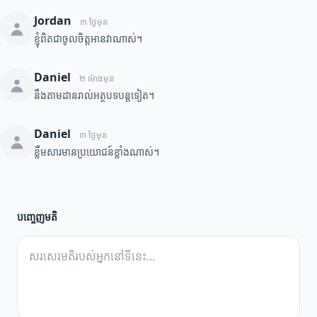
Jordan
៣ ថ្ងៃមុន
ខ្ញុំពិតជាចូលចិត្តអានវាណាស់។
Daniel
២ ម៉ោងមុន
នឹងតាមដានរាល់អត្ថបទបន្តទៀត។
Daniel
៣ ថ្ងៃមុន
ខ្លឹមសារមានប្រយោជន៍ខ្លាំងណាស់។
បញ្ចេញមតិ