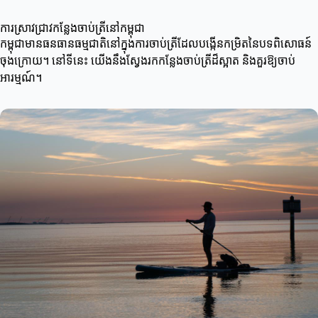
ការស្រាវជ្រាវកន្លែងចាប់ត្រីនៅកម្ពុជា
កម្ពុជាមានធនធានធម្មជាតិនៅក្នុងការចាប់ត្រីដែលបង្កើនកម្រិតនៃបទពិសោធន៍
ចុងក្រោយ។ នៅទីនេះ យើងនឹងស្វែងរកកន្លែងចាប់ត្រីដ៏ស្អាត និងគួរឱ្យចាប់
អារម្មណ៍។