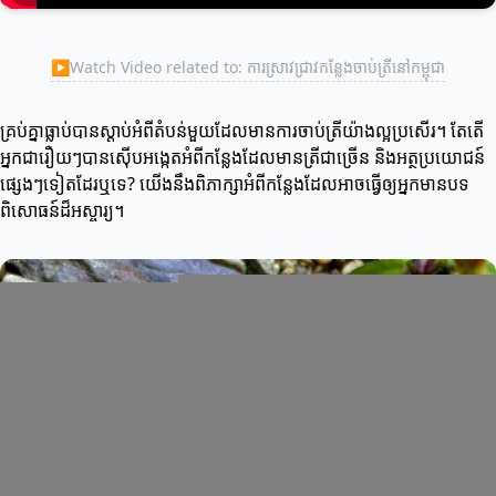
▶
Watch Video related to: ការស្រាវជ្រាវកន្លែងចាប់ត្រីនៅកម្ពុជា
គ្រប់គ្នាធ្លាប់បានស្តាប់អំពីតំបន់មួយដែលមានការចាប់ត្រីយ៉ាងល្អប្រសើរ។ តែតើ
អ្នកជារឿយៗបានស៊ើបអង្កេតអំពីកន្លែងដែលមានត្រីជាច្រើន និងអត្ថប្រយោជន៍
ផ្សេងៗទៀតដែរឬទេ? យើងនឹងពិភាក្សាអំពីកន្លែងដែលអាចធ្វើឲ្យអ្នកមានបទ
ពិសោធន៍ដ៏អស្ចារ្យ។