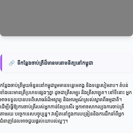
🔗
ទីកន្លែងចាប់ត្រីដ៏មានមនោមនិត្យនៅកម្ពុជា
កន្លែងចាប់ត្រីមួយចំនួននៅកម្ពុជារួមមានទន្លេមេគង្គ និងទន្លេសៀមរាប។ តំបន់
ទាំងនេះមានត្រីប្រភេទផ្សេងៗគ្នា ដូចជាត្រីសម្បុរ និងត្រីសាឡុត។ នៅទីនោះ អ្នក
អាចទទួលបានបទពិសោធន៍ដ៏អស្ចារ្យ និងអារម្មណ៍ស្រស់ស្អាតពីធម្មជាតិ។
ដើម្បីធ្វើឱ្យការចាប់ត្រីរបស់អ្នកកាន់តែប្រសើរ អ្នកអាចសាកល្បងការចាប់ត្រី
តាមរយៈបច្ចេកទេសបច្ចុប្បន្ន។ វាស្ថិតនៅក្នុងការបង្រៀននិងការដឹកនាំពីអ្នក
ជំនាញដែលអាចជួយផ្តល់យោបល់ល្អៗ។