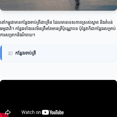
នៅកម្ពុជាមានកន្លែងចាប់ត្រីជាច្រើន ដែលមានទេសភាពស្រស់ស្អាត និងតំបន់
ធម្មជាតិ។ កន្លែងទាំងនេះមិនត្រឹមតែមានត្រីប៉ុណ្ណោះទេ ប៉ុន្តែវាក៏ជាកន្លែងសម្រាប់
ការសម្រាកនិងរីករាយ។
📰
កន្លែងចាប់ត្រី