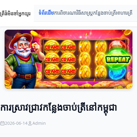
ត្រីធំមិនចាំអ្នកយូរ
ទំព័រដើម
ការពិចារណា
វិធីសាស្ត្រ
កន្លែងចាប់ត្រី
អាហារត្រី
ការស្រាវជ្រាវកន្លែងចាប់ត្រីនៅកម្ពុជា
2026-06-14
Admin