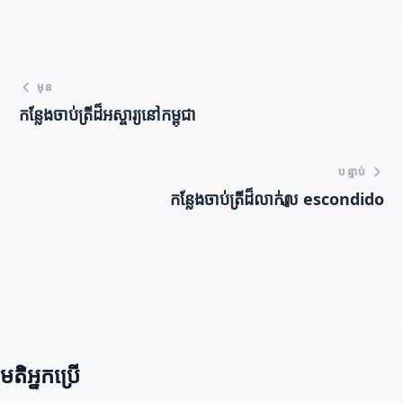
មុន
កន្លែងចាប់ត្រីដ៏អស្ចារ្យនៅកម្ពុជា
បន្ទាប់
កន្លែងចាប់ត្រីដ៏លាក់លျ escondido
មតិអ្នកប្រើ