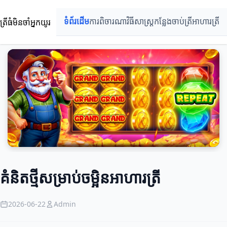
ត្រីធំមិនចាំអ្នកយូរ
ទំព័រដើម
ការពិចារណា
វិធីសាស្ត្រ
កន្លែងចាប់ត្រី
អាហារត្រី
គំនិតថ្មីសម្រាប់ចម្អិនអាហារត្រី
2026-06-22
Admin