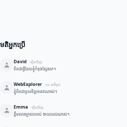
មតិអ្នកប្រើ
David
ម្សិលមិញ
ពិតជាអ្វីដែលខ្ញុំកំពុងស្វែងរក។
WebExplorer
១០ នាទីមុន
ខ្ញុំពិតជាចូលចិត្តអានវាណាស់។
Emma
ម្សិលមិញ
ខ្លឹមសារច្បាស់លាស់ ងាយយល់ណាស់។