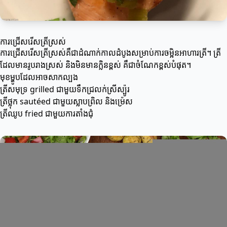
ការជ្រើសរើសត្រីស្រស់
ការជ្រើសរើសត្រីស្រស់គឺជាដំណាក់កាលដំបូងសម្រាប់ការចម្អិនអាហារត្រី។ ត្រី
ដែលមានរូបរាងស្រស់ និងមិនមានក្លិនខ្ពស់ គឺជាចំណែកខ្ពស់បំផុត។
មុខម្ហូបដែលអាចសាកល្បង
ត្រីសមុទ្រ grilled ជាមួយទឹកជ្រលក់ស្រីស្ប៉ូរ
ត្រីថ្លុក sautéed ជាមួយស្លាបព្រិល និងម៉្រេស
ត្រីឈូប fried ជាមួយការតាំងជុំ