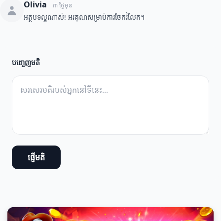
Olivia
៣ ថ្ងៃមុន
អត្ថបទល្អណាស់! អរគុណសម្រាប់ការចែករំលែក។
បញ្ចេញមតិ
ផ្ញើមតិ