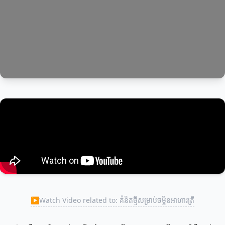
▶
Watch Video related to: គំនិតថ្មីសម្រាប់ចម្អិនអាហារត្រី