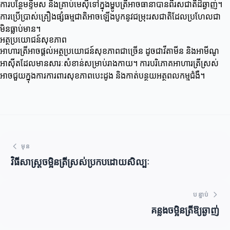
ការបន្ថែមខ្ទឹមស និងគ្រាប់មេស៊ីទៅក្នុងម្ហូបត្រីអាចធានាបានពីរសជាតិដ៏ឆ្ងាញ់។
ការប្រើប្រាស់គ្រឿងផ្សំធម្មជាតិអាចឡើងបូកនូវជម្រុះរសជាតិដែលប្រហែលជា
មិនធ្លាប់មាន។
អត្ថប្រយោជន៍សុខភាព
អាហារត្រីអាចផ្តល់អត្ថប្រយោជន៍សុខភាពជាច្រើន ដូចជាវីតាមីន និងអាមីណូ
អាស៊ីតដែលមានសារៈសំខាន់សម្រាប់រាងកាយ។ ការបរិភោគអាហារត្រីស្រស់
អាចជួយក្នុងការការពារសុខភាពបេះដូង និងកាត់បន្ថយអត្ថពលកម្មជំងឺ។
មុន
វិធីសាស្ត្រចម្អិនត្រីស្រស់ប្រកបដោយសិល្បៈ
បន្ទាប់
គន្លងចម្អិនត្រីឱ្យឆ្ងាញ់