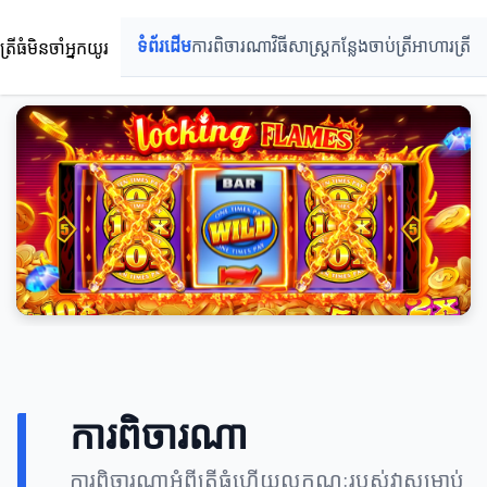
ត្រីធំមិនចាំអ្នកយូរ
ទំព័រដើម
ការពិចារណា
វិធីសាស្ត្រ
កន្លែងចាប់ត្រី
អាហារត្រី
ការពិចារណា
ការពិចារណាអំពីត្រីធំហើយលក្ខណៈរបស់វាសម្រាប់