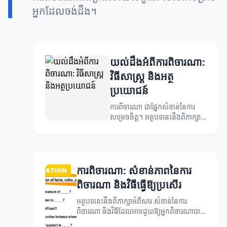
អ្នកដែលចង់ដឹង។
យល់ដឹងអំពីការពិចារណា:
វិធីសាស្រ្ត និងអត្ថ
ប្រយោជន៍
ការពិចារណា ជាផ្នែកសំខាន់នៃការ
សម្រេចចិត្ត។ អត្ថបទនេះនឹងពិភាក្សា
អំពីវិធីសាស្រ្តនិងអត្ថប្រយោជន៍នៃការ
ពិចារណា។
ការពិចារណា: សំខាន់ភាពនៃការ
ពិចារណា និងវិធីធ្វើឱ្យប្រសើរ
អត្ថបទនេះនឹងពិភាក្សាអំពីសារៈសំខាន់នៃការ
ពិចារណា និងវិធីដែលអាចជួយឱ្យអ្នកពិចារណាបាន
ល្អប្រសើរ។